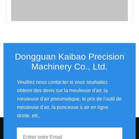
Dongguan Kaibao Precision
Machinery Co., Ltd.​​​​​​​
Veuillez nous contacter si vous souhaitez
obtenir des devis sur la meuleuse d'air, la
meuleuse d'air pneumatique, le prix de l'outil de
meuleuse d'air, la ponceuse à air en ligne
droite, etc.