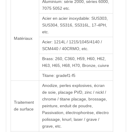
Aluminium: série 2000, séries 6000,
7075 5052 etc.
Acier en acier inoxydable: SUS303,
SUS304, SS316, SS316L, 17-4PH,
etc.
Matériaux
Acier: 1214L / 1215/1045/4140 /
SCM440 / 40CRMO, etc.
Brass: 260, C360, H59, H60, H62,
H63, H65, H68, H70, Bronze, cuivre
Titane: gradef1-f5
Anodize, perles explosives, écran
de soie, placage PVD, zinc / nickl /
chrome / titane placage, brossage,
Traitement
peinture, enduit de poudre,
de surface
Passivation, électrophorèse, électro
polissage, knurl, laser / grave /
grave, etc.