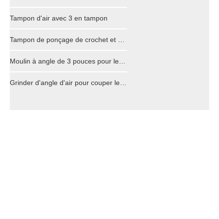
Tampon d'air avec 3 en tampon
Tampon de ponçage de crochet et de boucle de 3 pouces (75 mm) pour disques de ponçage avec outils de polisseuse à air à tige de diamètre m6
Moulin à angle de 3 pouces pour le broyage coupé
Grinder d'angle d'air pour couper le broyage de 4 pouces professionnel