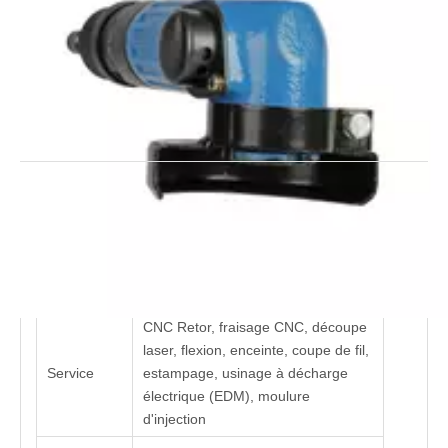
enquête
Modèle:
KB-5001
Description du produit
Fournisseur d'usinage OEM CNC de haute qualité
CNC Retor, fraisage CNC, découpe
laser, flexion, enceinte, coupe de fil,
Service
estampage, usinage à décharge
électrique (EDM), moulure
d'injection