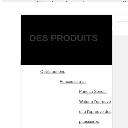
pouces (75 mm) pour disques de ponçage avec outils 
DES PRODUITS
Outils aériens
Ponceuse à air
Pandsa Series-
Water à l'épreuve
et à l'épreuve des
poussières