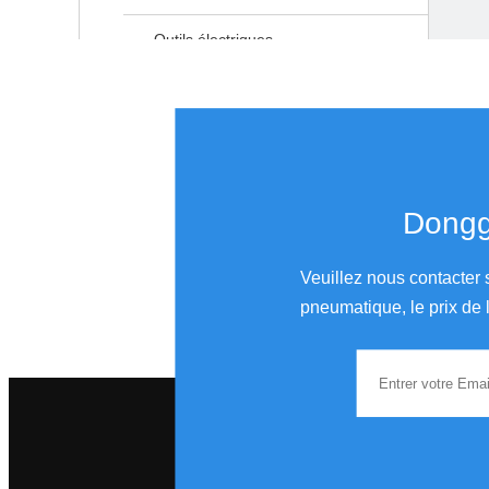
Outils électriques
Ponceuse étronique
Polisseur étronique
Donggu
Produits connexes
Veuillez nous contacter 
pneumatique, le prix de l
Industrie Grade 3 "Tampon de ponçage du visage en vinyle PSA pour outils de polisseuse d'air 5/16 pouces Fil masculin