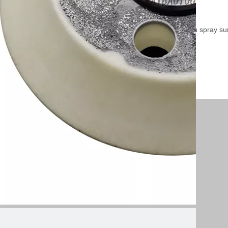
Taille: 3 \"threads xm6x24
Vinyle sauvegardé - Utilisez les coussinets de dos collants ou spray su
Vitesse de fonctionnement maximale: 12 000 tr / min
Dureté: milieu
Épaisseur: 10mm