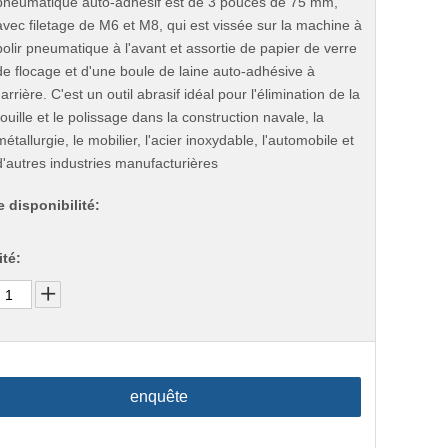
pneumatique auto-adhésif est de 3 pouces de 75 mm,
avec filetage de M6 et M8, qui est vissée sur la machine à
polir pneumatique à l'avant et assortie de papier de verre
de flocage et d'une boule de laine auto-adhésive à
l'arrière. C'est un outil abrasif idéal pour l'élimination de la
rouille et le polissage dans la construction navale, la
métallurgie, le mobilier, l'acier inoxydable, l'automobile et
d'autres industries manufacturières
e disponibilité:
té:
enquête