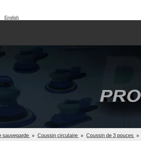
English
العربية
RESSOURCES
NOUVELLES
À PROPOS DE KAIBAO
CONTACTEZ-N
Pусский
Español
Português
Deutsch
Italiano
한국어
Tiếng Việt
ไทย
e sauvegarde
»
Coussin circulaire
»
Coussin de 3 pouces
»