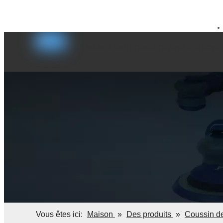
sales@kaibaotools.com
+8615916902784


MAISON
DES PRODUITS
APPLICATIONS
Vous êtes ici:
Maison
»
Des produits
»
Coussin d