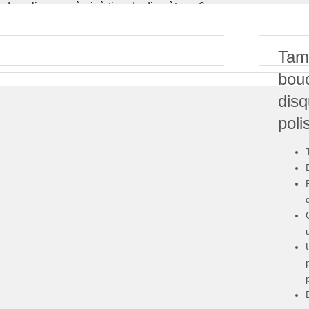
de polisseuse à air à tige de diamètre m6
Tam
bou
disq
poli