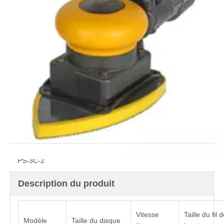
efficacement. Il dispose d'un puissant 13500 tr / min, d'un
moteur de 0,44 ch et d'un interrupteur ON / OFF.
Quantité:
enquête
Modèle:
PS-3C-2
Description du produit
Vitesse
Taille du fil 
Modèle
Taille du disque