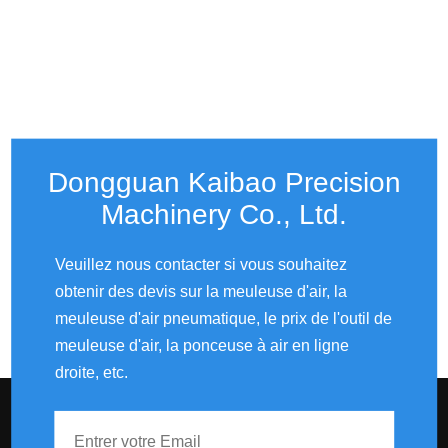
Dongguan Kaibao Precision
Machinery Co., Ltd.​​​​​​​
Veuillez nous contacter si vous souhaitez
obtenir des devis sur la meuleuse d'air, la
meuleuse d'air pneumatique, le prix de l'outil de
meuleuse d'air, la ponceuse à air en ligne
droite, etc.