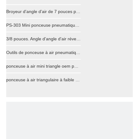
Broyeur d'angle d'air de 7 pouces pour la coupe et le broyage
PS-303 Mini ponceuse pneumatique triangulaire pour zone spéciale
3/8 pouces. Angle d'angle d'air réversible
Outils de ponceuse à air pneumatiques rectangulaires professionnels
ponceuse à air mini triangle oem pour poncer le marbre en bois
ponceuse à air triangulaire à faible bruit pour endroit spécial en bois