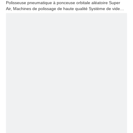
Polisseuse pneumatique à ponceuse orbitale aléatoire Super
Air, Machines de polissage de haute qualité Système de vide
Type rotatif 3 pouces 4 pouces 5 pouces 6 pouces