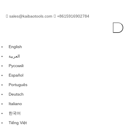
sales@kaibaotools.com
+8615916902784


English
العربية
Pусский
Español
Português
Deutsch
Italiano
한국어
Tiếng Việt