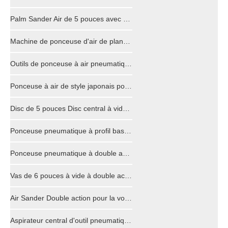
Palm Sander Air de 5 pouces avec orbite de 5 mm
Machine de ponceuse d'air de plancher en bois d'aspirateur central de 6 pouces pour la surface de voiture
Outils de ponceuse à air pneumatiques rectangulaires professionnels
Ponceuse à air de style japonais pour l'automobile
Disc de 5 pouces Disc central à vide Air orbital Outils pour les planchers de bois PS6500D
Ponceuse pneumatique à profil bas pour enlever la peinture 70 x198mm
Ponceuse pneumatique à double action 70x198mm
Vas de 6 pouces à vide à double action étanche et étanche à air orbital à ponceuse orbitale
Air Sander Double action pour la voiture en pierre en bois
Aspirateur central d'outil pneumatique de ponceuse orbitale à faible vibration de 3 pouces