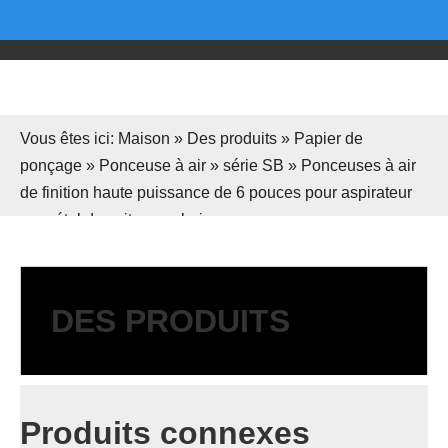
Vous êtes ici:
Maison
»
Des produits
»
Papier de
ponçage
»
Ponceuse à air
»
série SB
»
Ponceuses à air
de finition haute puissance de 6 pouces pour aspirateur
en métal de voiture en bois
DES PRODUITS
Produits connexes