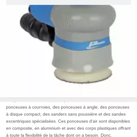
Ponceuses à air de finition haute
puissance de 6 pouces pour aspirateur
en métal de voiture en bois
Une finition satisfaisante est l'incitation lors de la préparation de
votre surface de travail. Le secret d'une bonne finition consiste à
utiliser la ponceuse droite. Les ponceuses d'air sont parfaits
pour travailler avec du bois ou du métal et de la carrosserie de
voiture de ponçage ou de la repinaison d'une table peuvent être
extrêmement intensives de main-d'œuvre. Le choix de la bonne
ponceuse d'air peut donc être un épargnant de temps énorme.
Différents types de ponceuses d'air sont disponibles, y compris
des ponceuses orbitales, des ponceuses à double action, des
ponceuses à courroies, des ponceuses à angle, des ponceuses
à disque compact, des sanders sans poussière et des sandes
excentriques spécialisées. Ces ponceuses d'air sont disponibles
en composite, en aluminium et avec des corps plastiques offrant
à toute la flexibilité de la tâche dont on a besoin. Donc,