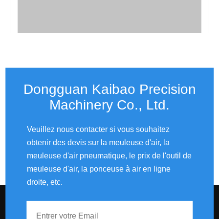
Dongguan Kaibao Precision
Machinery Co., Ltd.​​​​​​​
Veuillez nous contacter si vous souhaitez
obtenir des devis sur la meuleuse d'air, la
meuleuse d'air pneumatique, le prix de l'outil de
meuleuse d'air, la ponceuse à air en ligne
droite, etc.