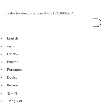
sales@kaibaotools.com
+8615916902784


English
العربية
Pусский
Español
Português
Deutsch
Italiano
한국어
Tiếng Việt