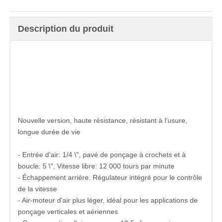
Description du produit
6 pouces aspirateur central de plancher en bois de
ponceuse à ponceuse à pandes d'air de paumer orbital
pure-ponctuelle kit de ponctuelle power polisseuse pour la
surface de la voiture
Nouvelle version, haute résistance, résistant à l'usure,
longue durée de vie
- Entrée d'air: 1/4 \", pavé de ponçage à crochets et à
boucle: 5 \", Vitesse libre: 12 000 tours par minute
- Échappement arrière. Régulateur intégré pour le contrôle
de la vitesse
- Air-moteur d'air plus léger, idéal pour les applications de
ponçage verticales et aériennes