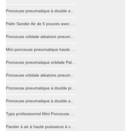
Ponceuse pneumatique à double action 70x198mm
Palm Sander Air de 5 pouces avec orbite de 5 mm
Ponceuse orbitale aléatoire pneumatique Super Air Type rotatif 3 pouces 4 pouces 5 pouces 6 pouces
Mini ponceuse pneumatique haute puissance Enhance Version Garantie de 2 ans
Ponceuse pneumatique orbitale Palm avec disque de ponçage 125 mm
Ponceuse orbitale aléatoire pneumatique non-vide prix d'usine OEM PS6500
Ponceuse pneumatique à double piston à faible bruit pour le travail du bois
Ponceuse pneumatique à double action pour voiture en bois automobile
Type professionnel Mini Ponceuse à Air Polisseuse pour Marbre de Voiture
Pander à air à haute puissance à vendre pour les navires automobiles automobiles, produits en bois d'aéronef.