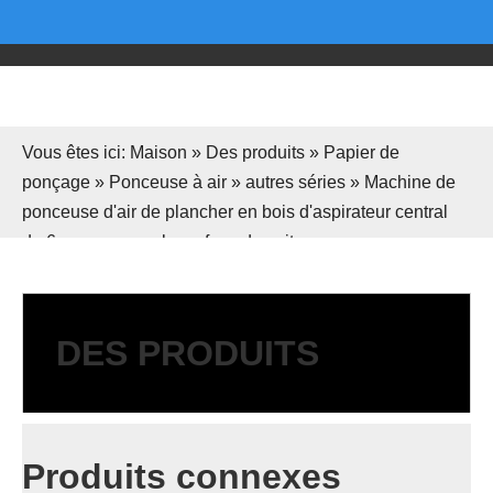
Vous êtes ici:
Maison
»
Des produits
»
Papier de
ponçage
»
Ponceuse à air
»
autres séries
»
Machine de
ponceuse d'air de plancher en bois d'aspirateur central
de 6 pouces pour la surface de voiture
DES PRODUITS
Produits connexes