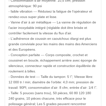
- Consommation d'air moyenne: 10,5 cfm; pression
atmosphérique: 90 psi
- faible vibration --- Réduisez la fatigue de l'opérateur et
rendez-vous super plate et lisse.
- Vanne d'air à air métallique --- La vanne de régulation de
l'acier inoxydable intégré (réglable doit être brisée et
contrôler facilement la vitesse du flux d'air.
- L'adhérence de coussin en caoutchouc élargi est plus
grande conviviale pour les mains des mains des Amerciens
et des Européens.
- Conception parfaite --- Corps composite, crochet et
coussinet en boucle, échappement arrière avec éponge de
silencieux, connecteur rapide et construction équilibrée de
roulement à billes.
- Données de test --- Taille du tampon: 5 \"; Vitesse libre:
12 000 tr / min; diamètre de l'orbite: 4,0 mm; pression de
travail: 90PI; consommation d'air: 8 cfm; entrée d'air: 1/4 \".
- Taille: 5 pouces (sans trou), 50 pièces, 60 80 120 180
240 grains, 10 pièces chacune, très efficace pour le
polissage général; Les 5 grades peuvent rencontrer