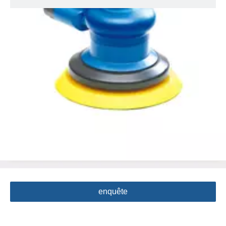
Machine de ponceuse d'air de
plancher en bois d'aspirateur central
de 6 pouces pour la surface de voiture
6 pouces (150mm), aspirateur de soi,
Orbite 2.5mm ou 5mm, 12000RPM
avec un tuyau d'échappement de poussière de 1,8 mètre de 1,8
mètre et un sac de collecte de poussière courante
Quantité:
enquête