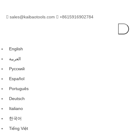
sales@kaibaotools.com
+8615916902784


English
العربية
Pусский
Español
Português
Deutsch
Italiano
한국어
Tiếng Việt