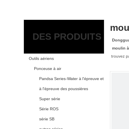
moul
DES PRODUITS
Dongguan
moulin à
trouvez p
Outils aériens
Ponceuse à air
Pandsa Series-Water à l'épreuve et
à l'épreuve des poussières
Super série
Série ROS
série SB