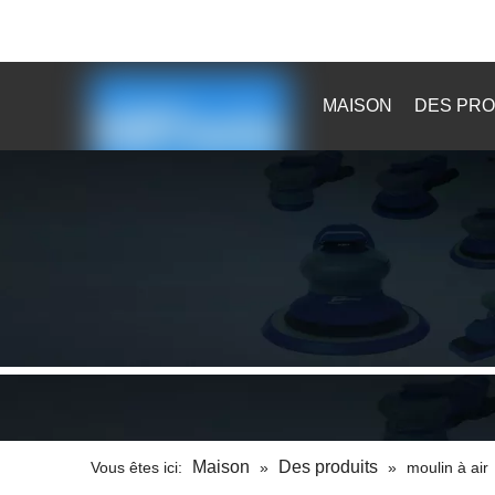

sales@kaibaotools.com

MAISON
DES PRO
Maison
Des produits
Vous êtes ici:
»
»
moulin à air