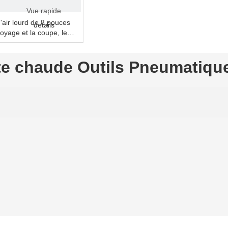
Vue rapide
'air lourd de 8 pouces
details
royage et la coupe, le
te chaude Outils Pneumatiqu