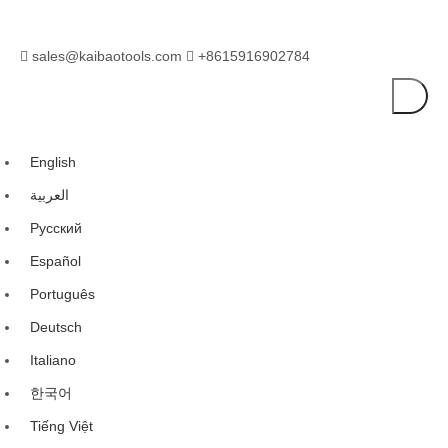
sales@kaibaotools.com
+8615916902784


English
العربية
Pусский
Español
Português
Deutsch
Italiano
한국어
Tiếng Việt