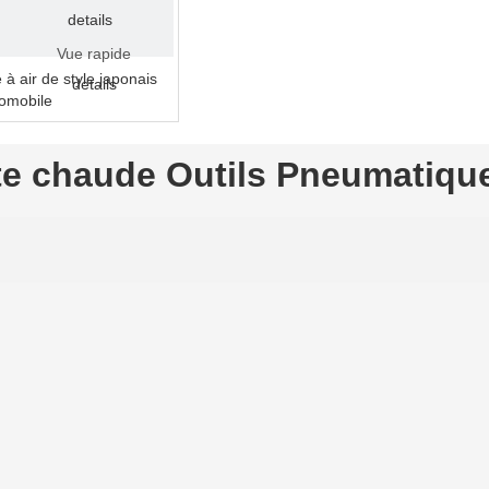
details
Vue rapide
à air de style japonais
details
tomobile
te chaude Outils Pneumatiqu