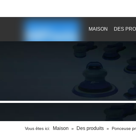

sales@kaibaotools.com

MAISON
DES PRO
Maison
Des produits
Vous êtes ici:
»
»
Ponceuse pn