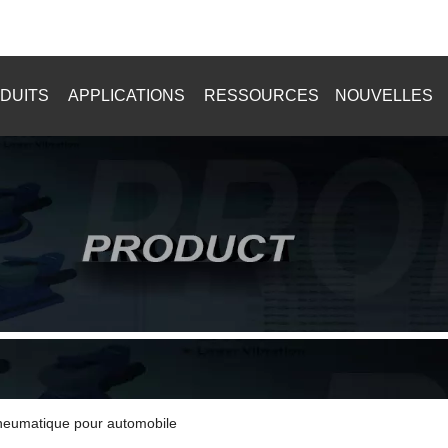
+8615916902784
DUITS
APPLICATIONS
RESSOURCES
NOUVELLES
eumatique pour automobile