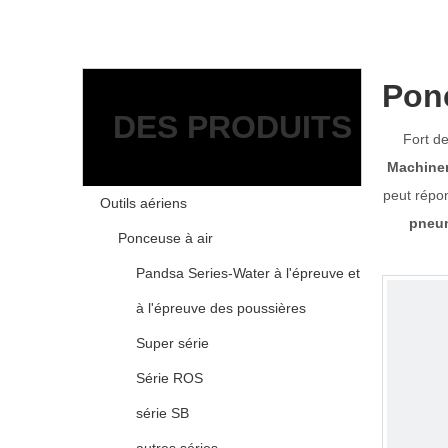
Pon
DES PRODUITS
Fort d
Machiner
peut répon
Outils aériens
pneu
Ponceuse à air
Pandsa Series-Water à l'épreuve et
à l'épreuve des poussières
Super série
Série ROS
série SB