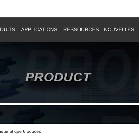
+8615916902784
DUITS
APPLICATIONS
RESSOURCES
NOUVELLES
neumatique 6 pouces