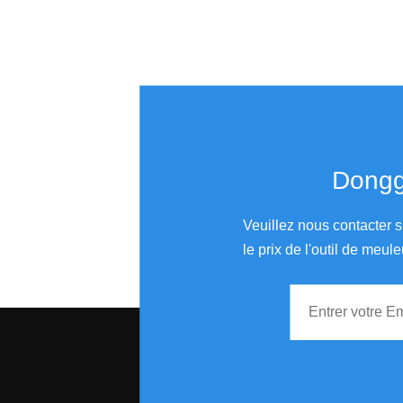
Donggu
Veuillez nous contacter s
le prix de l'outil de meule