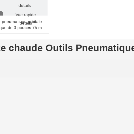
details
o
Vue rapide
 pneumatique orbitale
details
que de 3 pouces 75 mm
action 12000 tr/min
te chaude Outils Pneumatiqu