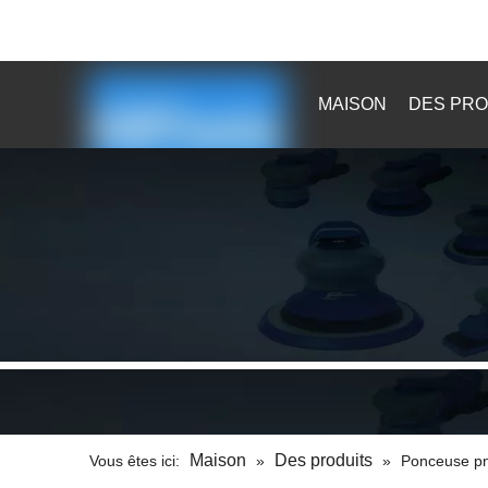

sales@kaibaotools.com

MAISON
DES PRO
Maison
Des produits
Vous êtes ici:
»
»
Ponceuse p