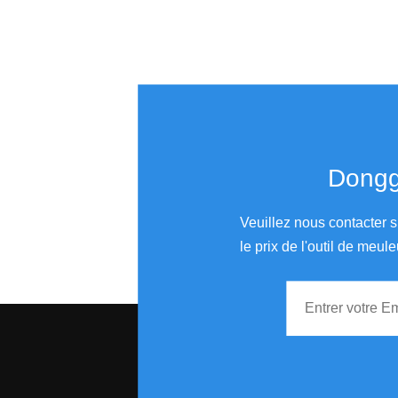
Donggu
Veuillez nous contacter s
le prix de l'outil de meule