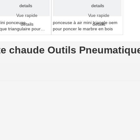
details
details
Vue rapide
Vue rapide
ini ponceuse
ponceuse à air mini triangle oem
details
details
ue triangulaire pour
pour poncer le marbre en bois
iale
te chaude Outils Pneumatiqu