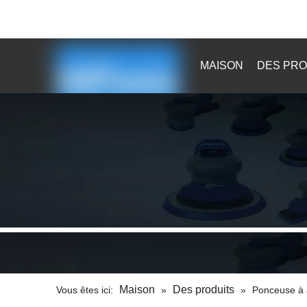

sales@kaibaotools.com

MAISON
DES PRO
Maison
Des produits
Vous êtes ici:
»
»
Ponceuse à a