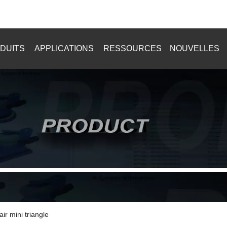
+8615916902784
DUITS
APPLICATIONS
RESSOURCES
NOUVELLES
ir mini triangle