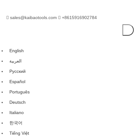
sales@kaibaotools.com
+8615916902784


English
العربية
Pусский
Español
Português
Deutsch
Italiano
한국어
Tiếng Việt