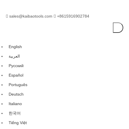
sales@kaibaotools.com
+8615916902784


English
العربية
Pусский
Español
Português
Deutsch
Italiano
한국어
Tiếng Việt