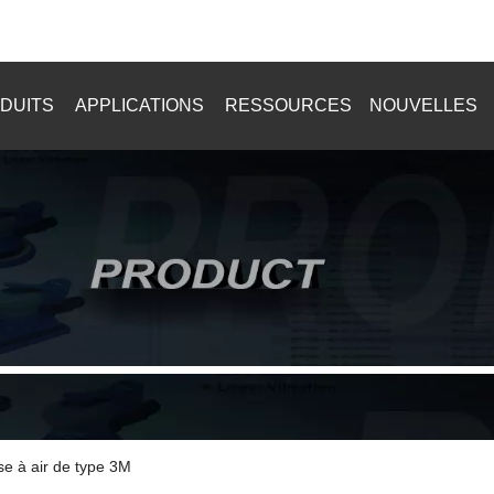
+8615916902784
DUITS
APPLICATIONS
RESSOURCES
NOUVELLES
e à air de type 3M