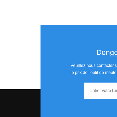
Donggu
Veuillez nous contacter s
le prix de l'outil de meule