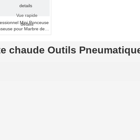
details
Vue rapide
fessionnel Mini Ponceuse
details
isseuse pour Marbre de
te chaude Outils Pneumatiqu