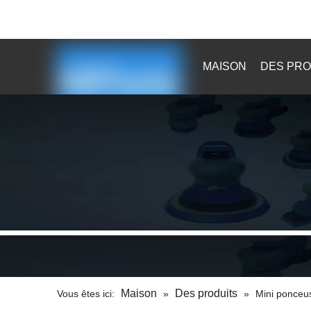

sales@kaibaotools.com

MAISON
DES PRO
Maison
Des produits
Vous êtes ici:
»
»
Mini ponceus