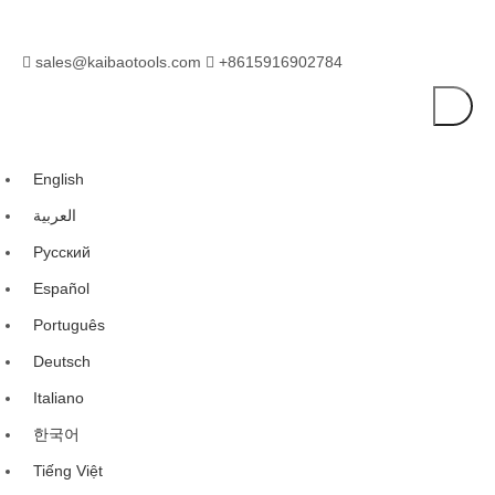
sales@kaibaotools.com
+8615916902784


English
العربية
Pусский
Español
Português
Deutsch
Italiano
한국어
Tiếng Việt