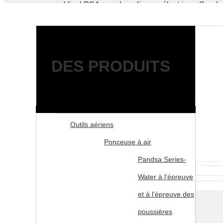
pouces Vinyl PSA pour le polisseur électrique Sande
DES PRODUITS
Outils aériens
Ponceuse à air
Pandsa Series-
Water à l'épreuve
et à l'épreuve des
poussières