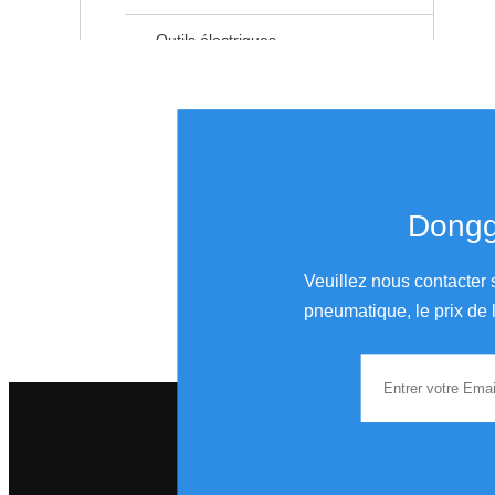
Outils électriques
Ponceuse étronique
Polisseur étronique
Donggu
Produits connexes
Veuillez nous contacter 
pneumatique, le prix de l
Tampons de ponçage PSA de 125 mm 5 pouces et coussinets de support pour ponceuse à double action
Tampons de ponçage PSA de 5 pouces 125 mm et coussinets de support pour ponceuse à double action
Tapon de ponceuse rond de type festool 6 pouces