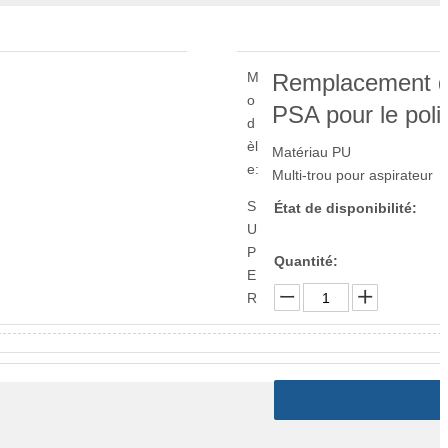
M
Remplacement du
o
PSA pour le poli
d
èl
Matériau PU
e:
Multi-trou pour aspirateur
S
État de disponibilité:
U
P
Quantité:
E
R