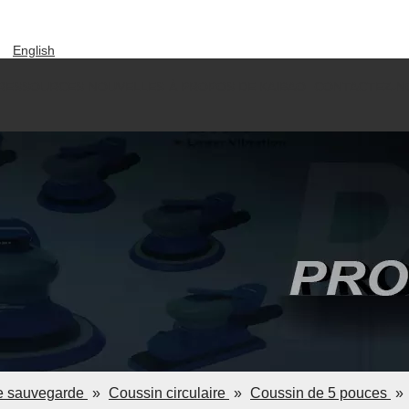
English
العربية
RESSOURCES
NOUVELLES
À PROPOS DE KAIBAO
CONTACTEZ-N
Pусский
Español
Português
Deutsch
Italiano
한국어
Tiếng Việt
ไทย
e sauvegarde
»
Coussin circulaire
»
Coussin de 5 pouces
»