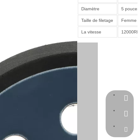
Diamètre
5 pouce
Taille de filetage
Femme 5/
La vitesse
12000R
1111111
+86-769
sales@k