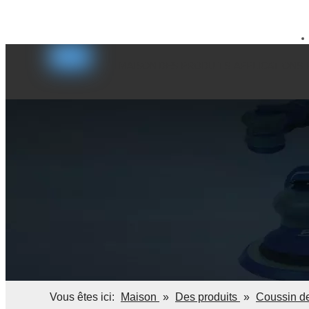
sales@kaibaotools.com
+8615916902784


MAISON
DES PRODUITS
APPLICATIONS
Vous êtes ici:
Maison
»
Des produits
»
Coussin d