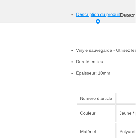
Description du produit
Descri
Vinyle sauvegardé - Utilisez les
Dureté: milieu
Épaisseur: 10mm
Numéro d'article
Couleur
Jaune / p
Matériel
Polyurét