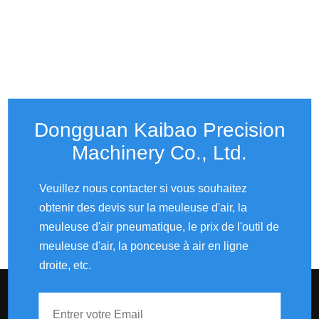
Dongguan Kaibao Precision
Machinery Co., Ltd.​​​​​​​
Veuillez nous contacter si vous souhaitez
obtenir des devis sur la meuleuse d'air, la
meuleuse d'air pneumatique, le prix de l'outil de
meuleuse d'air, la ponceuse à air en ligne
droite, etc.