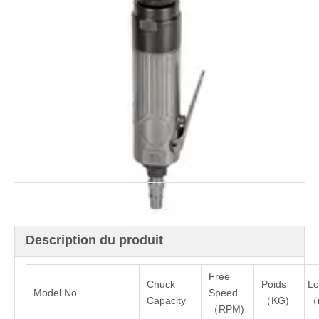
Quantité:
enquête
Modèle:
Marque de produit:
PS-750P07HL6
PANDAS
Description du produit
Free
Chuck
Poids
Lo
Model No.
Speed
Capacity
（KG)
（
（RPM)