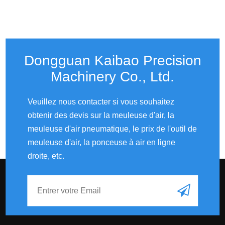
Dongguan Kaibao Precision
Machinery Co., Ltd.​​​​​​​
Veuillez nous contacter si vous souhaitez
obtenir des devis sur la meuleuse d'air, la
meuleuse d'air pneumatique, le prix de l'outil de
meuleuse d'air, la ponceuse à air en ligne
droite, etc.