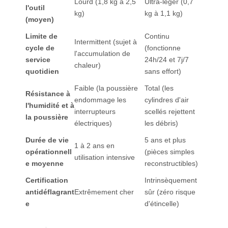
Lourd (1,8 kg à 2,5
Ultra-léger (0,7
l'outil
kg)
kg à 1,1 kg)
(moyen)
Limite de
Continu
Intermittent (sujet à
cycle de
(fonctionne
l'accumulation de
service
24h/24 et 7j/7
chaleur)
quotidien
sans effort)
Faible (la poussière
Total (les
Résistance à
endommage les
cylindres d'air
l'humidité et à
interrupteurs
scellés rejettent
la poussière
électriques)
les débris)
Durée de vie
5 ans et plus
1 à 2 ans en
opérationnell
(pièces simples
utilisation intensive
e moyenne
reconstructibles)
Certification
Intrinsèquement
antidéflagrant
Extrêmement cher
sûr (zéro risque
e
d'étincelle)