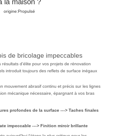
 à la maison ?
 origine:
Propulsé
ois de bricolage impeccables
 résultats d’élite pour vos projets de rénovation
ls introduit toujours des reflets de surface inégaux
 un mouvement abrasif continu et précis sur les lignes
cision mécanique nécessaire, épargnant à vos bras
res profondes de la surface ---> Taches finales
e impeccable ---> Finition miroir brillante
 aujourd’hui l’étape la plus critique pour les