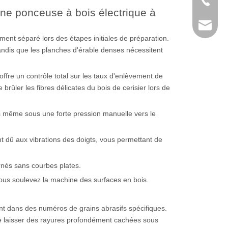
+86-769
une ponceuse à bois électrique à
sales@k
ent séparé lors des étapes initiales de préparation.
andis que les planches d'érable denses nécessitent
ffre un contrôle total sur les taux d'enlèvement de
brûler les fibres délicates du bois de cerisier lors de
s même sous une forte pression manuelle vers le
 dû aux vibrations des doigts, vous permettant de
rnés sans courbes plates.
 vous soulevez la machine des surfaces en bois.
nt dans des numéros de grains abrasifs spécifiques.
e laisser des rayures profondément cachées sous