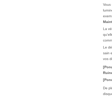
Vous 
lumin
exemp
Maint
La vé
qu'el
comme
Le dé
sain 
vos d
[Ponç
Ruine
[Ponc
De pl
disqu