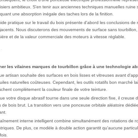
siers ambitieux. S'en tenir aux anciennes techniques manuelles ruine 
quant une absorption inégale des taches lors de la finition.
ide pratique sur le travail du bois présente d'abord les conclusions de 
jacents. Nous discuterons des mouvements de surface sans tourbillon, 
ière et de la valeur commerciale des moteurs à vitesse réglable.
ner les vilaines marques de tourbillon grâce à une technologie a
e artisan souhaite des surfaces en bois lisses et vitreuses avant d'app
uiles naturelles coûteuses. Cependant, les outils rotatifs bon marché 
âchent complètement la couleur finale de votre teinture.
ue votre disque abrasif tourne dans une seule direction fixe, il creus
s de bois brut. La transition vers une ponceuse orbitale aléatoire déd
ant.
raînement interne intelligent combine simultanément des rotations de ro
triques. De plus, ce modèle à double action garantit qu'aucune parti
fois.