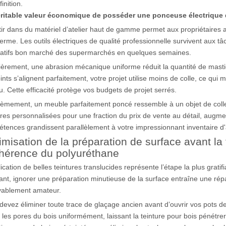
finition.
éritable valeur économique de posséder une ponceuse électrique
tir dans du matériel d’atelier haut de gamme permet aux propriétaires 
terme. Les outils électriques de qualité professionnelle survivent aux
natifs bon marché des supermarchés en quelques semaines.
èrement, une abrasion mécanique uniforme réduit la quantité de masti
oints s’alignent parfaitement, votre projet utilise moins de colle, ce qui
u. Cette efficacité protège vos budgets de projet serrés.
èmement, un meuble parfaitement poncé ressemble à un objet de colle
res personnalisées pour une fraction du prix de vente au détail, augmen
tences grandissent parallèlement à votre impressionnant inventaire d'a
imisation de la préparation de surface avant la
dhérence du polyuréthane
lication de belles teintures translucides représente l’étape la plus grati
ant, ignorer une préparation minutieuse de la surface entraîne une rép
yablement amateur.
devez éliminer toute trace de glaçage ancien avant d’ouvrir vos pots de
 les pores du bois uniformément, laissant la teinture pour bois pénétre