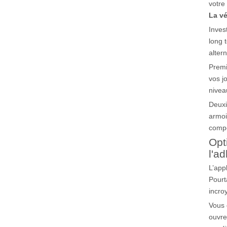
votre 
La v
Inves
long 
alter
Premi
vos j
nivea
Deuxi
armoi
compé
Opt
l'a
L’app
Pourt
incro
Vous 
ouvre