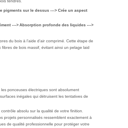
bois tendres.
de pigments sur le dessus ---> Crée un aspect
ément ---> Absorption profonde des liquides --->
ores du bois à l’aide d’air comprimé. Cette étape de
fibres de bois massif, évitant ainsi un pelage laid
ue les ponceuses électriques sont absolument
urfaces inégales qui détruisent les tentatives de
ntrôle absolu sur la qualité de votre finition.
 vos projets personnalisés ressemblent exactement à
ues de qualité professionnelle pour protéger votre