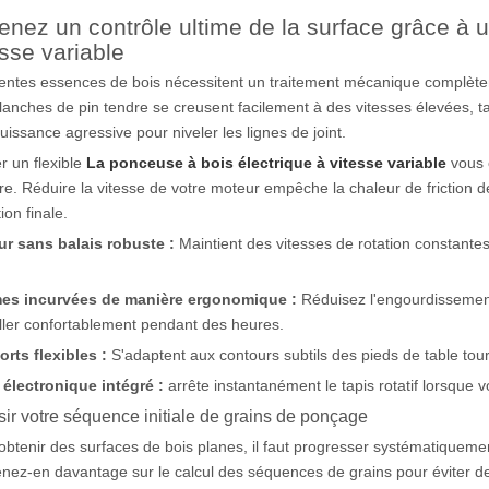
enez un contrôle ultime de la surface grâce à 
esse variable
rentes essences de bois nécessitent un traitement mécanique complètem
lanches de pin tendre se creusent facilement à des vitesses élevées, t
uissance agressive pour niveler les lignes de joint.
er un flexible
La ponceuse à bois électrique à vitesse variable
vous o
re. Réduire la vitesse de votre moteur empêche la chaleur de friction de 
ition finale.
r sans balais robuste :
Maintient des vitesses de rotation constante
es incurvées de manière ergonomique :
Réduisez l'engourdissement
iller confortablement pendant des heures.
rts flexibles :
S'adaptent aux contours subtils des pieds de table tou
 électronique intégré :
arrête instantanément le tapis rotatif lorsque
ir votre séquence initiale de grains de ponçage
obtenir des surfaces de bois planes, il faut progresser systématiqueme
nez-en davantage sur le calcul des séquences de grains pour éviter d