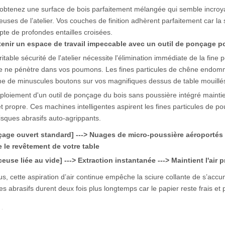
obtenez une surface de bois parfaitement mélangée qui semble incroya
euses de l’atelier. Vos couches de finition adhèrent parfaitement car la
te de profondes entailles croisées.
enir un espace de travail impeccable avec un outil de ponçage po
ritable sécurité de l'atelier nécessite l'élimination immédiate de la fine
le ne pénètre dans vos poumons. Les fines particules de chêne endomm
 de minuscules boutons sur vos magnifiques dessus de table mouillé
ploiement d'un outil de ponçage du bois sans poussière intégré maint
et propre. Ces machines intelligentes aspirent les fines particules de p
isques abrasifs auto-agrippants.
age ouvert standard] ---> Nuages de micro-poussière aéroportés -
 le revêtement de votre table
euse liée au vide] ---> Extraction instantanée ---> Maintient l'air
us, cette aspiration d’air continue empêche la sciure collante de s’acc
es abrasifs durent deux fois plus longtemps car le papier reste frais et 