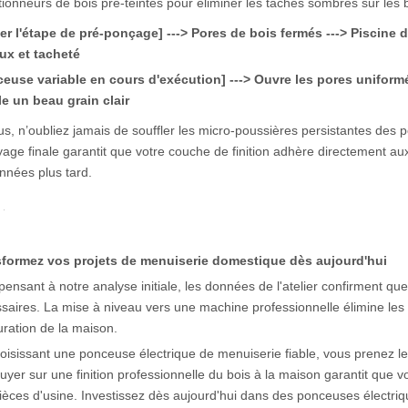
tionneurs de bois pré-teintés pour éliminer les taches sombres sur les 
er l'étape de pré-ponçage] ---> Pores de bois fermés ---> Piscine 
ux et tacheté
euse variable en cours d'exécution] ---> Ouvre les pores uniform
e un beau grain clair
us, n’oubliez jamais de souffler les micro-poussières persistantes des p
yage finale garantit que votre couche de finition adhère directement aux 
nnées plus tard.
sformez vos projets de menuiserie domestique dès aujourd'hui
pensant à notre analyse initiale, les données de l'atelier confirment q
saires. La mise à niveau vers une machine professionnelle élimine les s
uration de la maison.
oisissant une ponceuse électrique de menuiserie fiable, vous prenez le co
uyer sur une finition professionnelle du bois à la maison garantit que
ièces d'usine. Investissez dès aujourd'hui dans des ponceuses électriq