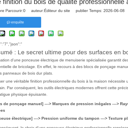
 finition du bois de qualité professionnelle
e Parcourir:
0
auteur:Éditeur du site publier Temps: 2026-06-08
enquête
":"7","json":"
umé : Le secret ultime pour des surfaces en b
lisation d’une ponceuse électrique de menuiserie spécialisée garantit des
entielle de bricolage. En effet, le recours à des blocs de ponçage manue
es panneaux de bois dur plats.
ser une véritable finition professionnelle du bois à la maison nécessite
ain. Par conséquent, les outils électriques modernes offrent cette pré
atigue physique épuisante.
s de ponçage manuel] ---> Marques de pression inégales ---> Rayu
ées
euse électrique] ---> Pression uniforme du tampon ---> Texture plat
onséquent, le choix d’une ponceuse électrique professionnelle représente