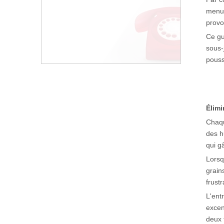
menui
provo
Ce gu
sous-
pouss
Élimi
Chaqu
des h
qui g
Lorsq
grain
frustr
L'ent
excen
deux 