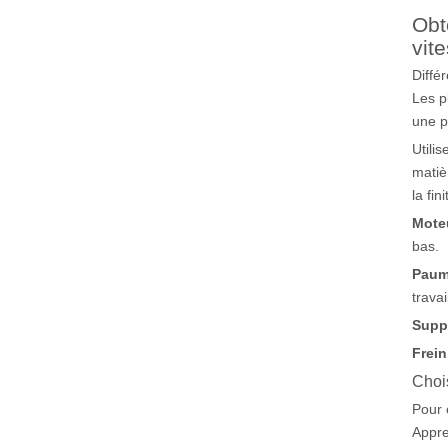
Obt
vit
Diffé
Les p
une p
Utilis
matiè
la fin
Moteu
bas.
Paum
trava
Suppo
Frein
Chois
Pour 
Appre