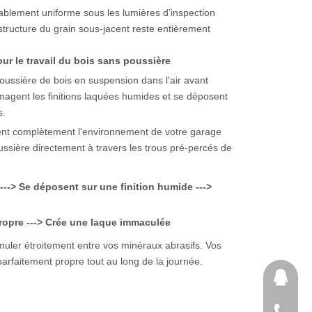
blement uniforme sous les lumières d’inspection
 structure du grain sous-jacent reste entièrement
ur le travail du bois sans poussière
 poussière de bois en suspension dans l'air avant
agent les finitions laquées humides et se déposent
s.
ient complètement l'environnement de votre garage
oussière directement à travers les trous pré-percés de
--> Se déposent sur une finition humide --->
 propre ---> Crée une laque immaculée
umuler étroitement entre vos minéraux abrasifs. Vos
parfaitement propre tout au long de la journée.
1111111