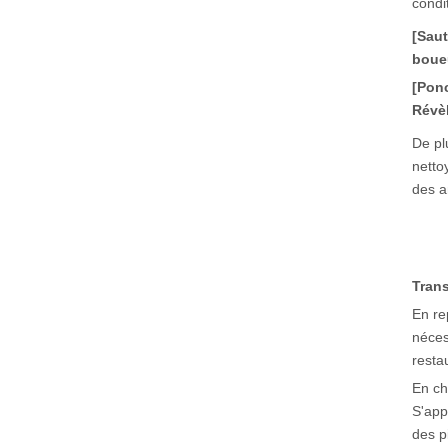
condi
[Saut
boue
[Ponc
Révèl
De pl
netto
des a
Tran
En re
néces
resta
En ch
S'app
des p