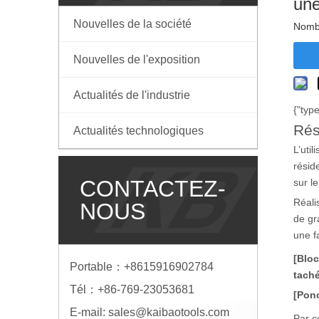
une
Nouvelles de la société
Nombr
Nouvelles de l'exposition
Actualités de l'industrie
{"type
Rés
Actualités technologiques
L’uti
résid
CONTACTEZ-
sur l
Réali
NOUS
de gr
une f
[Bloc
Portable：+8615916902784
tach
Tél：+86-769-23053681
[Ponc
E-mail:
sales@kaibaotools.com
Par c