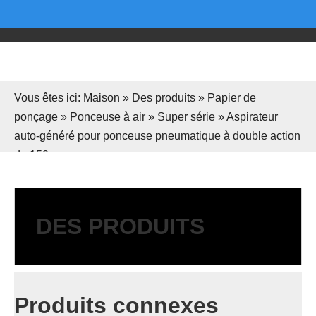
Vous êtes ici:
Maison
»
Des produits
»
Papier de
ponçage
»
Ponceuse à air
»
Super série
»
Aspirateur
auto-généré pour ponceuse pneumatique à double action
de 150 mm
DES PRODUITS
Produits connexes