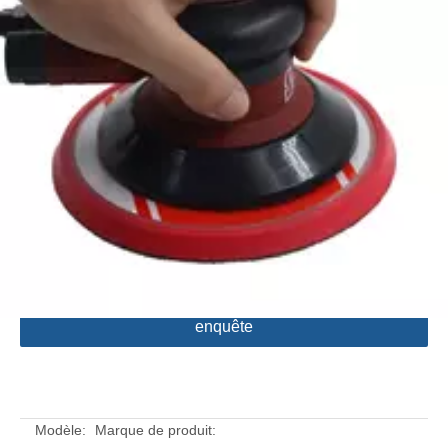
Power 240W;
Filetage de la broche de l'outil: 5/16 "- 24 femmes
Tuyau d'entrée: 1/4 de pouce
Poids: 0,79 kg
Quantité:
enquête
Modèle:
Marque de produit: