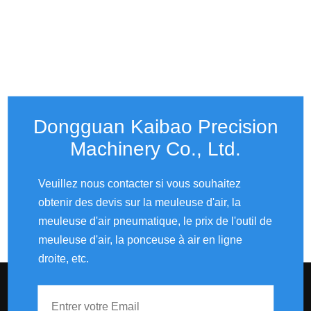
Dongguan Kaibao Precision
Machinery Co., Ltd.​​​​​​​
Veuillez nous contacter si vous souhaitez
obtenir des devis sur la meuleuse d'air, la
meuleuse d'air pneumatique, le prix de l'outil de
meuleuse d'air, la ponceuse à air en ligne
droite, etc.