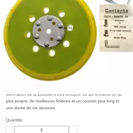
MPE très résiliente et résistante à la chaleur pour des résultats
de finition cohérents, un port uniforme et une durée de vie
prolongée.
【Spécifications principales】 Diamètre du pad: 6 pouces; (Près
de 150 mm), quantité de trou: 17 trous, filetage: M8, densité:
doux, pour une surface inégale.
【Changement rapide】 Faire correspondre rapidement le
coussin à la surface avec le changement efficace de tampon
sans outil FastFix.
【Hook & Loop】 StickFix Hook and Loop Design pour des
changements abrasifs rapides et efficaces; Permet la
réutilisation des abrasifs partiellement utilisés.
【Design Spiceal】 La conception de Jetsstream offre un
élimination de la poussière très efficace, ce qui entraîne un air
plus propre, de meilleures finitions et un coussin plus long et
une durée de vie abrasive.
Quantité: