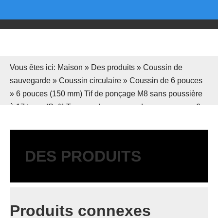
Vous êtes ici:
Maison
»
Des produits
»
Coussin de
sauvegarde
»
Coussin circulaire
»
Coussin de 6 pouces
»
6 pouces (150 mm) Tif de ponçage M8 sans poussière
à 17 trous (Soft) Tampon de ponçage de secours pour 6
"Disques de ponçage à crochet et boucle
DES PRODUITS
Produits connexes