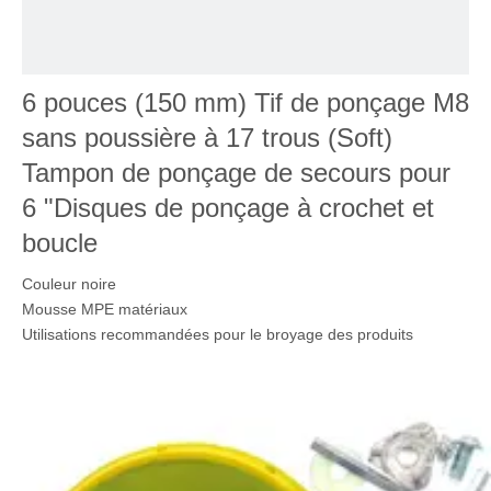
6 pouces (150 mm) Tif de ponçage M8
sans poussière à 17 trous (Soft)
Tampon de ponçage de secours pour
6 "Disques de ponçage à crochet et
boucle
Couleur noire
Mousse MPE matériaux
Utilisations recommandées pour le broyage des produits
Numéro de pièce 6 pouces de 17 trous
Taille 6 pouces
À propos de cet article
【Remplacez le type】 Remplacer 498987 6INCH PADS FIT
FESTOOL ETS 150/3 EQ; ETS 150/5 EQ; Utilisez une mousse