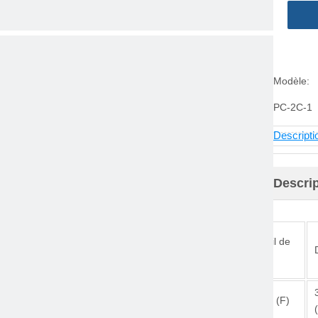
Modèle:
PC-2C-1
Descripti
Descrip
Vitesse
Taille du fil de
èle
Taille du disque
libre
broche
.
2in x 5/32 pouces x
15 000 tr /
2C -1
M8-P1.25 (F)
3/8 pouces
min