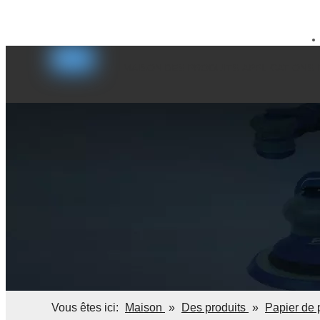
sales@kaibaotools.com
+8615916902784


MAISON
DES PRODUITS
APPLICATIONS
Vous êtes ici:
Maison
»
Des produits
»
Papier de