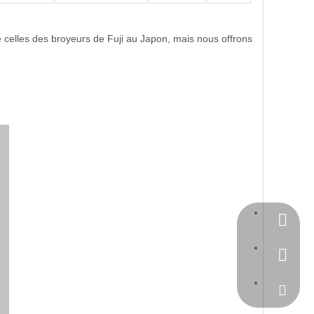
e celles des broyeurs de Fuji au Japon, mais nous offrons
1111111
+86-769
sales@k