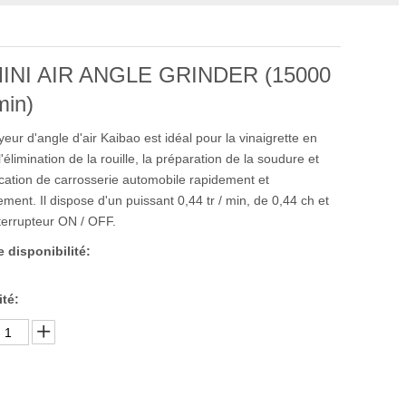
MINI AIR ANGLE GRINDER (15000
 min)
eur d'angle d'air Kaibao est idéal pour la vinaigrette en
l'élimination de la rouille, la préparation de la soudure et
ication de carrosserie automobile rapidement et
ement. Il dispose d'un puissant 0,44 tr / min, de 0,44 ch et
nterrupteur ON / OFF.
e disponibilité:
té: