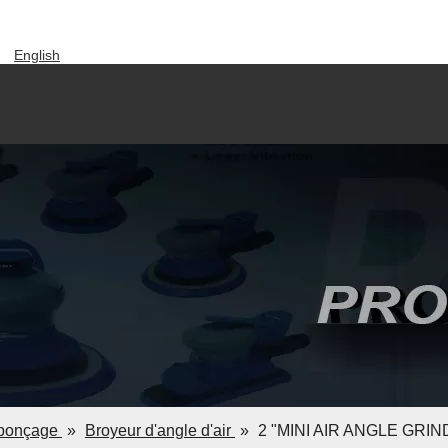
English
العربية
RESSOURCES
NOUVELLES
À PROPOS DE KAIBAO
CONTACTEZ-N
Pусский
Español
Português
Deutsch
Italiano
한국어
Tiếng Việt
ไทย
 ponçage
»
Broyeur d'angle d'air
»
2 "MINI AIR ANGLE GRINDE