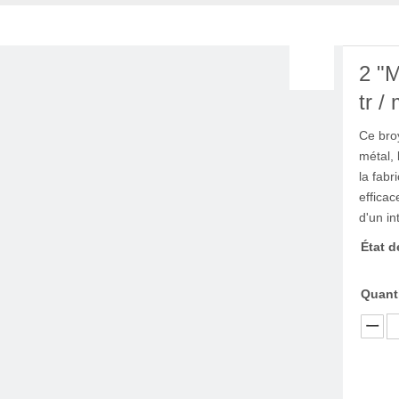
2 "
tr /
Ce broy
métal, 
la fabr
efficac
d'un i
État d
Quanti