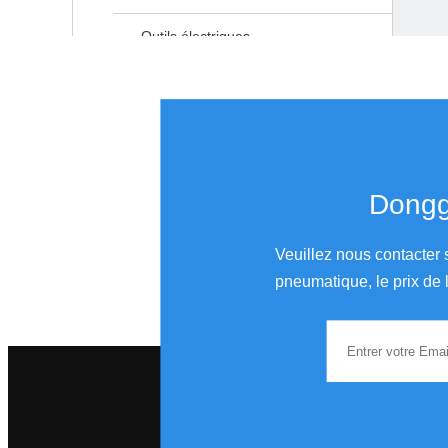
Outils électriques
Ponceuse étronique
Polisseur étronique
Donggu
Produits connexes
Veuillez nous contacter 
pneumatique, le prix de l
Broyeur d'angle d'air de 7 pouces pour la coupe et le broyage
PS-303 Mini ponceuse pneumatique triangulaire pour zone spéciale
3/8 pouces. Angle d'angle d'air réversible