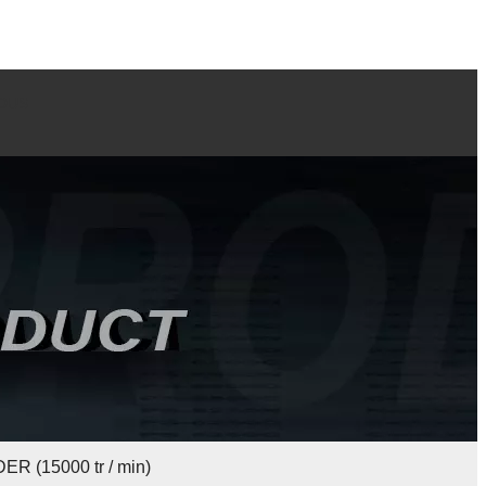
OUS
R (15000 tr / min)